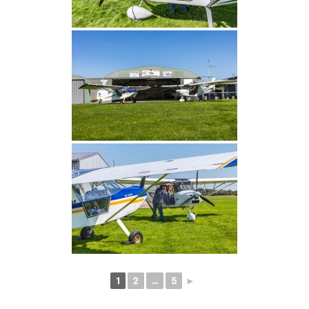
1
2
...
5
►