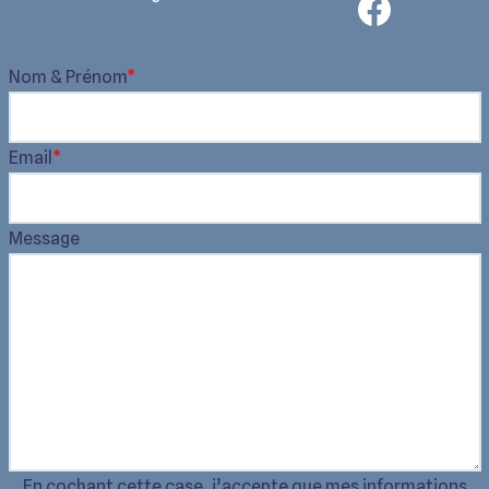
Nom & Prénom
*
Email
*
Message
En cochant cette case, j’accepte que mes informations